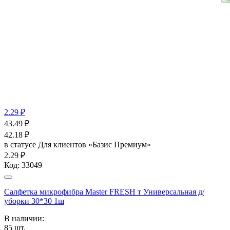
2.29 ₽
43.49
₽
42.18
₽
в статусе
Для клиентов «Базис Премиум»
2.29 ₽
Код:
33049
Салфетка микрофибра Master FRESH т Универсальная д/
уборки 30*30 1ш
В наличии:
85
шт.