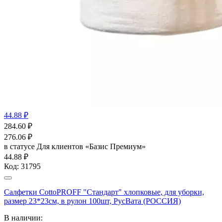
44.88 ₽
284.60
₽
276.06
₽
в статусе
Для клиентов «Базис Премиум»
44.88 ₽
Код:
31795
Салфетки CottoPROFF "Стандарт" хлопковые, для уборки,
размер 23*23см, в рулон 100шт, РусВата (РОССИЯ)
В наличии: