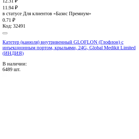
12.31
₽
11.94
₽
в статусе
Для клиентов «Базис Премиум»
0.71 ₽
Код:
32491
Катетер (канюля) внутривенный GLOFLON (Глофлон) с
инъекционным портом, крыльями, 24G, Global Medikit Limited
(ИНДИЯ)
В наличии:
6489
шт.