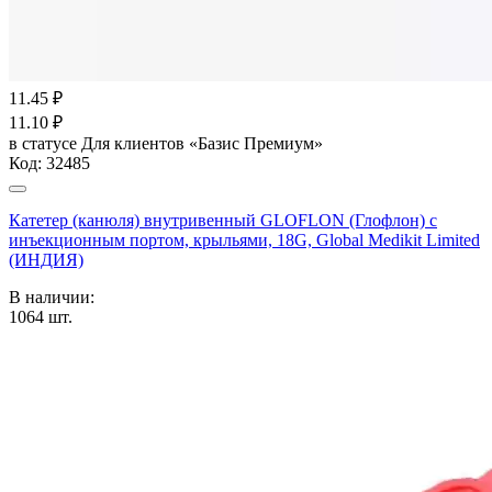
11.45
₽
11.10
₽
в статусе
Для клиентов «Базис Премиум»
Код:
32485
Катетер (канюля) внутривенный GLOFLON (Глофлон) с
инъекционным портом, крыльями, 18G, Global Medikit Limited
(ИНДИЯ)
В наличии:
1064
шт.