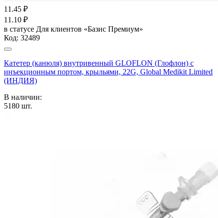
11.45
₽
11.10
₽
в статусе
Для клиентов «Базис Премиум»
Код:
32489
Катетер (канюля) внутривенный GLOFLON (Глофлон) с
инъекционным портом, крыльями, 22G, Global Medikit Limited
(ИНДИЯ)
В наличии:
5180
шт.