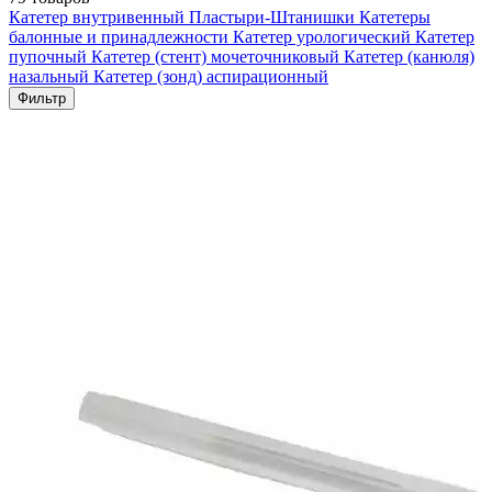
Катетер внутривенный
Пластыри-Штанишки
Катетеры
балонные и принадлежности
Катетер урологический
Катетер
пупочный
Катетер (стент) мочеточниковый
Катетер (канюля)
назальный
Катетер (зонд) аспирационный
Фильтр