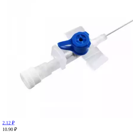
2.12 ₽
10.90
₽