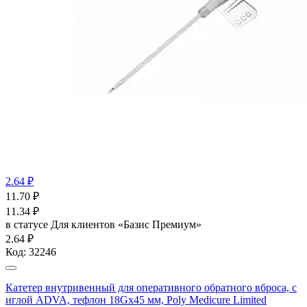
2.64 ₽
11.70
₽
11.34
₽
в статусе
Для клиентов «Базис Премиум»
2.64 ₽
Код:
32246
Катетер внутривенный для оперативного обратного вброса, с
иглой ADVA, тефлон 18Gx45 мм, Poly Medicure Limited