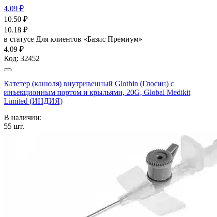
4.09 ₽
10.50
₽
10.18
₽
в статусе
Для клиентов «Базис Премиум»
4.09 ₽
Код:
32452
Катетер (канюля) внутривенный Glothin (Глосин) с
инъекционным портом и крыльями, 20G, Global Medikit
Limited (ИНДИЯ)
В наличии:
55
шт.