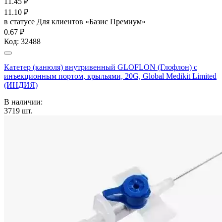
11.45
₽
11.10
₽
в статусе
Для клиентов «Базис Премиум»
0.67 ₽
Код:
32488
Катетер (канюля) внутривенный GLOFLON (Глофлон) с
инъекционным портом, крыльями, 20G, Global Medikit Limited
(ИНДИЯ)
В наличии:
3719
шт.