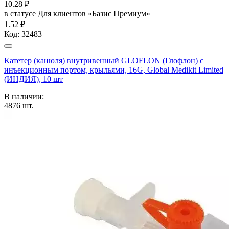
10.28
₽
в статусе
Для клиентов «Базис Премиум»
1.52 ₽
Код:
32483
Катетер (канюля) внутривенный GLOFLON (Глофлон) с
инъекционным портом, крыльями, 16G, Global Medikit Limited
(ИНДИЯ), 10 шт
В наличии:
4876
шт.