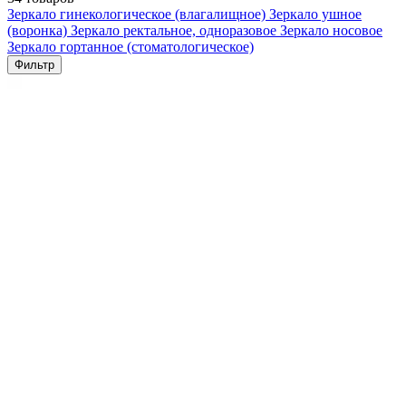
Зеркало гинекологическое (влагалищное)
Зеркало ушное
(воронка)
Зеркало ректальное, одноразовое
Зеркало носовое
Зеркало гортанное (стоматологическое)
Фильтр