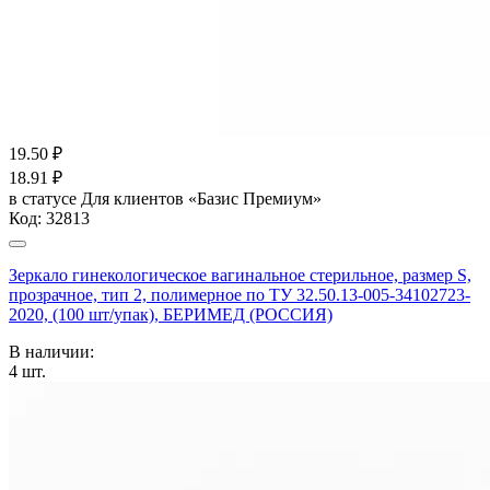
19.50
₽
18.91
₽
в статусе
Для клиентов «Базис Премиум»
Код:
32813
Зеркало гинекологическое вагинальное стерильное, размер S,
прозрачное, тип 2, полимерное по ТУ 32.50.13-005-34102723-
2020, (100 шт/упак), БЕРИМЕД (РОССИЯ)
В наличии:
4
шт.