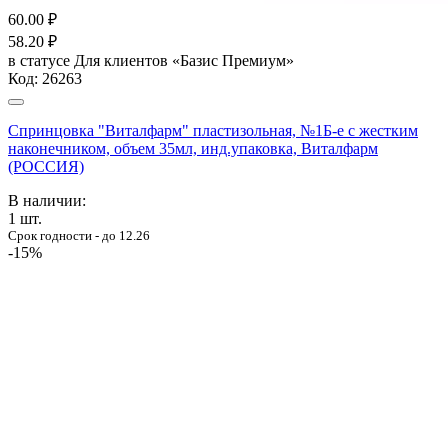
60.00
₽
58.20
₽
в статусе
Для клиентов «Базис Премиум»
Код:
26263
Спринцовка "Виталфарм" пластизольная, №1Б-е с жестким
наконечником, объем 35мл, инд.упаковка, Виталфарм
(РОССИЯ)
В наличии:
1
шт.
Срок годности - до 12.26
-15%