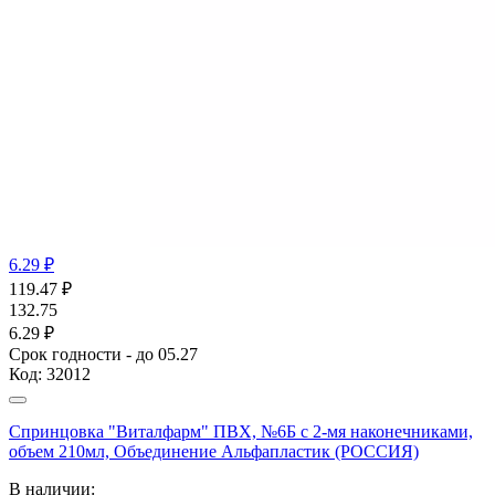
6.29 ₽
119.47
₽
132.75
6.29 ₽
Срок годности - до 05.27
Код:
32012
Спринцовка "Виталфарм" ПВХ, №6Б с 2-мя наконечниками,
объем 210мл, Объединение Альфапластик (РОССИЯ)
В наличии: