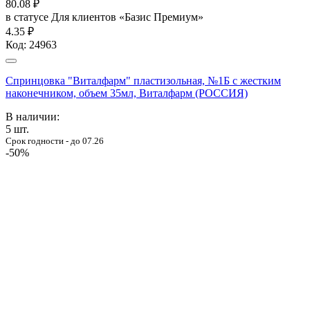
80.08
₽
в статусе
Для клиентов «Базис Премиум»
4.35 ₽
Код:
24963
Спринцовка "Виталфарм" пластизольная, №1Б с жестким
наконечником, объем 35мл, Виталфарм (РОССИЯ)
В наличии:
5
шт.
Срок годности - до 07.26
-50%