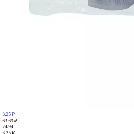
3.35 ₽
63.69
₽
74.94
3.35 ₽