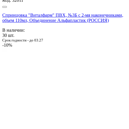
Код:
32011
Спринцовка "Виталфарм" ПВХ, №3Б с 2-мя наконечниками,
объем 110мл, Объединение Альфапластик (РОССИЯ)
В наличии:
30
шт.
Срок годности - до 03.27
-10%