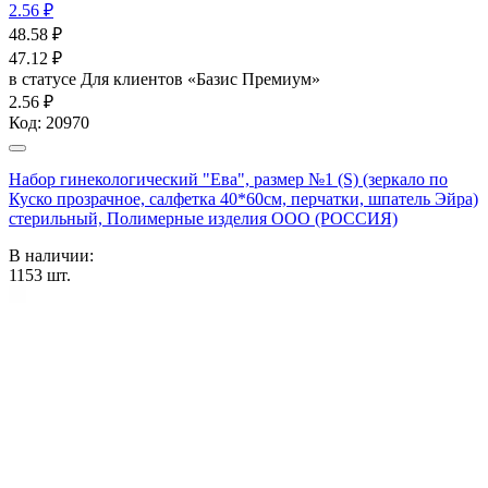
2.56 ₽
48.58
₽
47.12
₽
в статусе
Для клиентов «Базис Премиум»
2.56 ₽
Код:
20970
Набор гинекологический "Ева", размер №1 (S) (зеркало по
Куско прозрачное, салфетка 40*60см, перчатки, шпатель Эйра)
стерильный, Полимерные изделия OOO (РОССИЯ)
В наличии:
1153
шт.