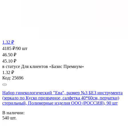
1.32 ₽
4185 ₽/90 шт
46.50
₽
45.10
₽
в статусе
Для клиентов «Базис Премиум»
1.32 ₽
Код:
25696
Набор гинекологический "Ева", размер №3 БЕЗ инструмента
(зеркало по Куско прозрачное, салфетка 40*60см, перчатки)
стерильный, Полимерные изделия OOO (РОССИЯ), 90 шт
В наличии:
540
шт.