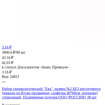
3.16 ₽
3900.6 ₽/90 шт
43.34
₽
42.03
₽
в статусе
Для клиентов «Базис Премиум»
3.16 ₽
Код:
24821
Набор гинекологический "Ева", размер №2 БЕЗ инструмента
(зеркало по Куско прозрачное, салфетка 40*60см, перчатки)
стерильный, Полимерные изделия OOO (РОССИЯ), 90 шт