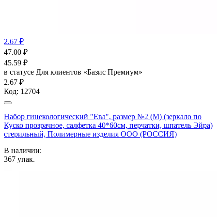
2.67 ₽
47.00
₽
45.59
₽
в статусе
Для клиентов «Базис Премиум»
2.67 ₽
Код:
12704
Набор гинекологический "Ева", размер №2 (М) (зеркало по
Куско прозрачное, салфетка 40*60см, перчатки, шпатель Эйра)
стерильный, Полимерные изделия OOO (РОССИЯ)
В наличии:
367
упак.