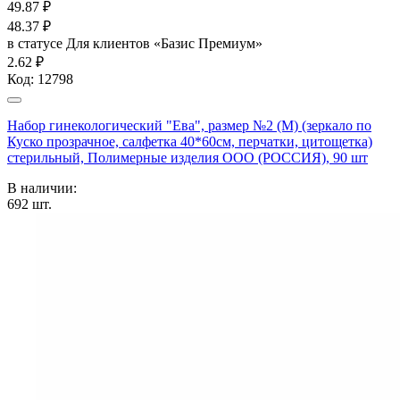
49.87
₽
48.37
₽
в статусе
Для клиентов «Базис Премиум»
2.62 ₽
Код:
12798
Набор гинекологический "Ева", размер №2 (М) (зеркало по
Куско прозрачное, салфетка 40*60см, перчатки, цитощетка)
стерильный, Полимерные изделия OOO (РОССИЯ), 90 шт
В наличии:
692
шт.