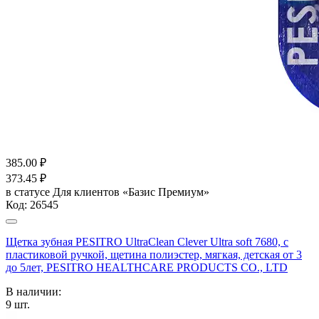
385.00
₽
373.45
₽
в статусе
Для клиентов «Базис Премиум»
Код:
26545
Щетка зубная PESITRO UltraClean Clever Ultra soft 7680, с
пластиковой ручкой, щетина полиэстер, мягкая, детская от 3
до 5лет, PESITRO HEALTHCARE PRODUCTS CO., LTD
В наличии:
9
шт.