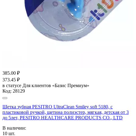
385.00
₽
373.45
₽
в статусе
Для клиентов «Базис Премиум»
Код:
28129
Щетка зубная PESITRO UltraClean Smiley soft 5180, с
пластиковой ручкой, щетина полиэстер, мягкая, детская от 3
до 5лет, PESITRO HEALTHCARE PRODUCTS CO., LTD
В наличии:
10
шт.