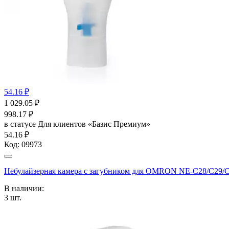
54.16 ₽
1 029.05
₽
998.17
₽
в статусе
Для клиентов «Базис Премиум»
54.16 ₽
Код:
09973
Небулайзерная камера с загубником для OMRON NE-C28/С29/С
В наличии:
3
шт.