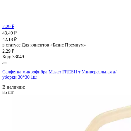
2.29 ₽
43.49
₽
42.18
₽
в статусе
Для клиентов «Базис Премиум»
2.29 ₽
Код:
33049
Салфетка микрофибра Master FRESH т Универсальная д/
уборки 30*30 1ш
В наличии:
85
шт.