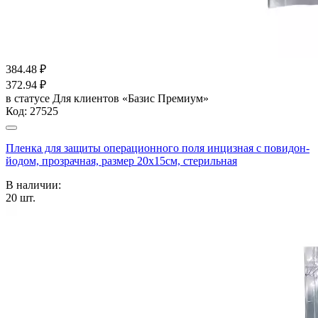
384.48
₽
372.94
₽
в статусе
Для клиентов «Базис Премиум»
Код:
27525
Пленка для защиты операционного поля инцизная с повидон-
йодом, прозрачная, размер 20х15см, стерильная
В наличии:
20
шт.