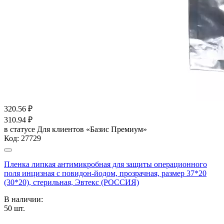
320.56
₽
310.94
₽
в статусе
Для клиентов «Базис Премиум»
Код:
27729
Пленка липкая антимикробная для защиты операционного
поля инцизная с повидон-йодом, прозрачная, размер 37*20
(30*20), стерильная, Эвтекс (РОССИЯ)
В наличии:
50
шт.