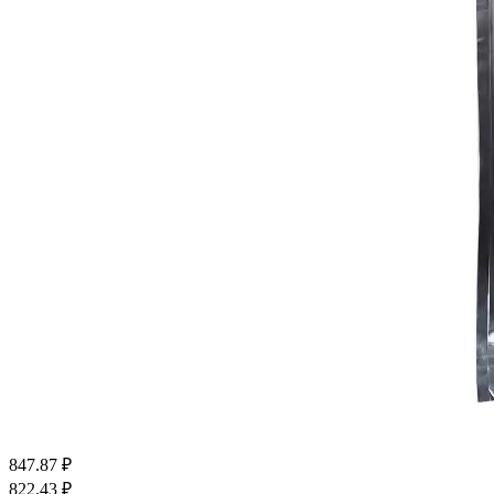
847.87
₽
822.43
₽