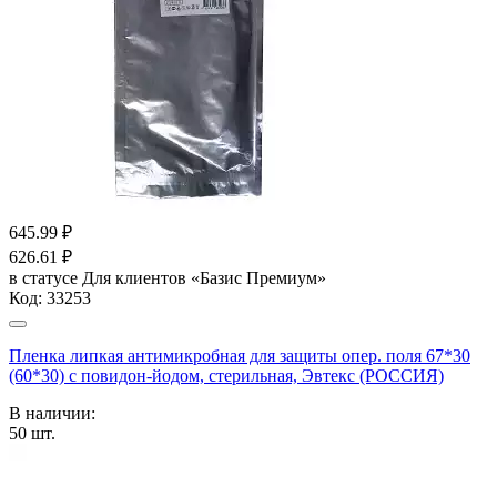
645.99
₽
626.61
₽
в статусе
Для клиентов «Базис Премиум»
Код:
33253
Пленка липкая антимикробная для защиты опер. поля 67*30
(60*30) с повидон-йодом, стерильная, Эвтекс (РОССИЯ)
В наличии:
50
шт.