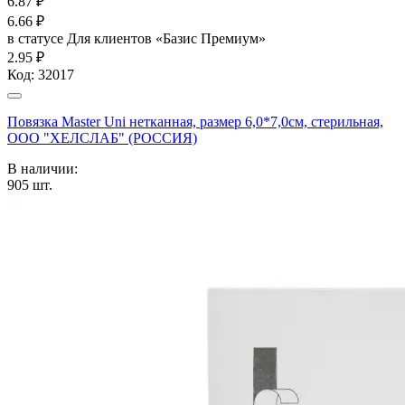
6.87
₽
6.66
₽
в статусе
Для клиентов «Базис Премиум»
2.95 ₽
Код:
32017
Повязка Master Uni нетканная, размер 6,0*7,0см, стерильная,
ООО "ХЕЛСЛАБ" (РОССИЯ)
В наличии:
905
шт.