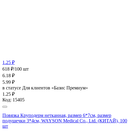
1.25 ₽
618 ₽/100 шт
6.18
₽
5.99
₽
в статусе
Для клиентов «Базис Премиум»
1.25 ₽
Код:
15405
Повязка Круподерм нетканная, размер 6*7см, размер
подушечки 3*4см, WAYSON Medical Co., Ltd. (КИТАЙ), 100
шт