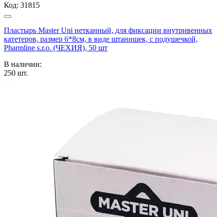
Код:
31815
Пластырь Master Uni нетканный, для фиксации внутривенных
катетеров, размер 6*8см, в виде штанишек, с подушечкой,
Pharmline s.r.o. (ЧЕХИЯ), 50 шт
В наличии:
250
шт.