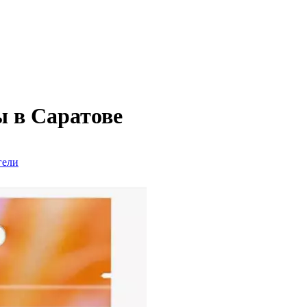
ы в Саратове
гели