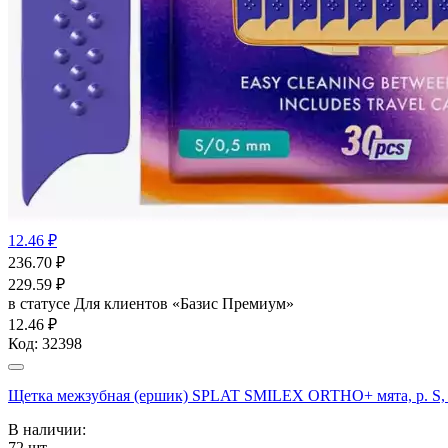
12.46 ₽
236.70
₽
229.59
₽
в статусе
Для клиентов «Базис Премиум»
12.46 ₽
Код:
32398
Щетка межзубная (ершик) SPLAT SMILEX ORTHO+ мята, р. 
В наличии:
72
шт.