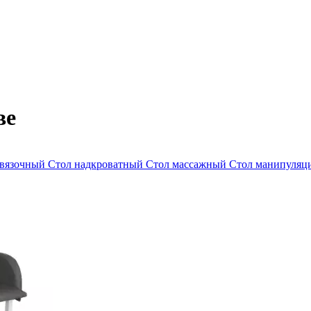
ве
евязочный
Стол надкроватный
Стол массажный
Стол манипуля