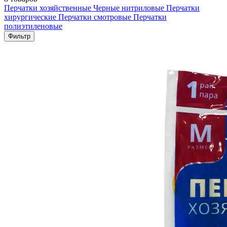
Перчатки хозяйственные
Черные нитриловые
Перчатки
хирургические
Перчатки смотровые
Перчатки
полиэтиленовые
Фильтр