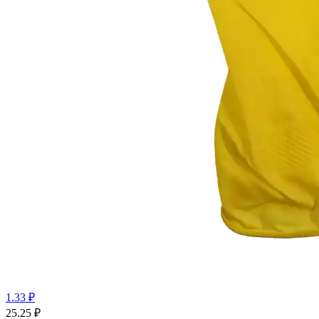
1.33 ₽
25.25
₽