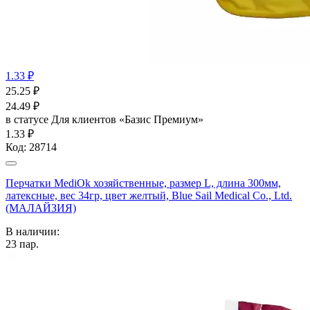
1.33 ₽
25.25
₽
24.49
₽
в статусе
Для клиентов «Базис Премиум»
1.33 ₽
Код:
28714
Перчатки MediOk хозяйственные, размер L, длина 300мм,
латексные, вес 34гр, цвет желтый, Blue Sail Medical Co., Ltd.
(МАЛАЙЗИЯ)
В наличии:
23
пар.