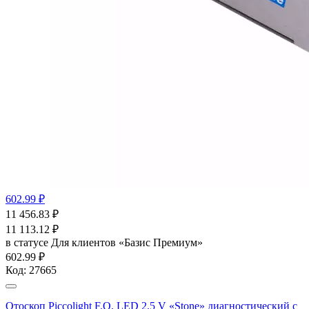
602.99 ₽
11 456.83
₽
11 113.12
₽
в статусе
Для клиентов «Базис Премиум»
602.99 ₽
Код:
27665
Отоскоп Piccolight F.O. LED 2.5 V «Stone» диагностический с