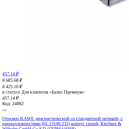
457.14 ₽
8 685.68
₽
8 425.10
₽
в статусе
Для клиентов «Базис Премиум»
457.14 ₽
Код:
24882
Отоскоп KAWE диагностический со стандартной оптикой, с
принадлежностями (01.13100.232) корпус синий, Kirchner &
Wilhelm GmbH Co KD (ГЕРМАНИЯ)