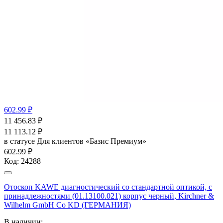
602.99 ₽
11 456.83
₽
11 113.12
₽
в статусе
Для клиентов «Базис Премиум»
602.99 ₽
Код:
24288
Отоскоп KAWE диагностический со стандартной оптикой, с
принадлежностями (01.13100.021) корпус черный, Kirchner &
Wilhelm GmbH Co KD (ГЕРМАНИЯ)
В наличии: