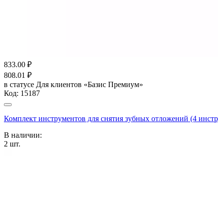
833.00
₽
808.01
₽
в статусе
Для клиентов «Базис Премиум»
Код:
15187
Комплект инструментов для снятия зубных отложений (4 ин
В наличии:
2
шт.