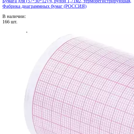
Бумага для (57*30*12) ч, рулон 1,71м2, терморегистрирующая,
Фабрика диаграммных бумаг (РОССИЯ)
В наличии:
166
шт.