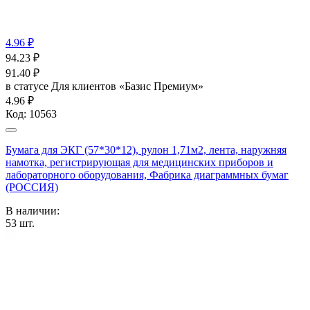
4.96 ₽
94.23
₽
91.40
₽
в статусе
Для клиентов «Базис Премиум»
4.96 ₽
Код:
10563
Бумага для ЭКГ (57*30*12), рулон 1,71м2, лента, наружняя
намотка, регистрирующая для медицинских приборов и
лабораторного оборудования, Фабрика диаграммных бумаг
(РОССИЯ)
В наличии:
53
шт.