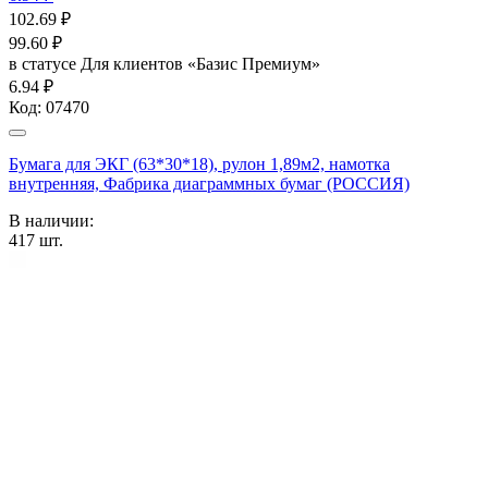
102.69
₽
99.60
₽
в статусе
Для клиентов «Базис Премиум»
6.94 ₽
Код:
07470
Бумага для ЭКГ (63*30*18), рулон 1,89м2, намотка
внутренняя, Фабрика диаграммных бумаг (РОССИЯ)
В наличии:
417
шт.