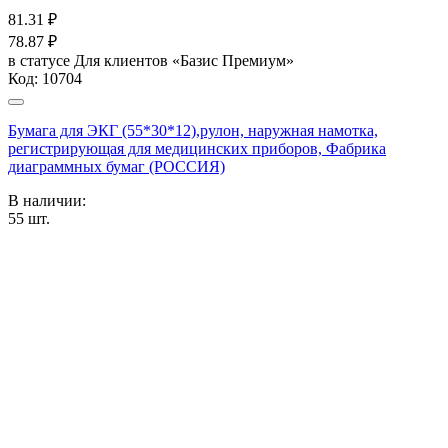
81.31
₽
78.87
₽
в статусе
Для клиентов «Базис Премиум»
Код:
10704
Бумага для ЭКГ (55*30*12),рулон, наружная намотка,
регистрирующая для медицинских приборов, Фабрика
диаграммных бумаг (РОССИЯ)
В наличии:
55
шт.