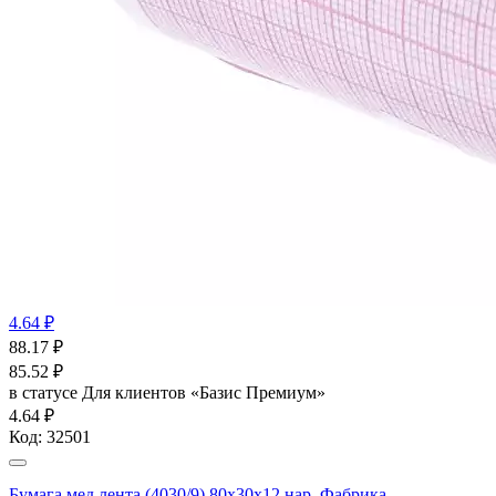
4.64 ₽
88.17
₽
85.52
₽
в статусе
Для клиентов «Базис Премиум»
4.64 ₽
Код:
32501
Бумага мед лента (4030/9) 80х30х12 нар, Фабрика