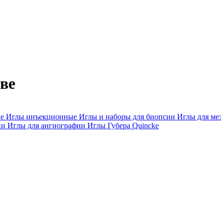
ве
ые
Иглы инъекционные
Иглы и наборы для биопсии
Иглы для ме
ии
Иглы для ангиографии
Иглы Губера
Quincke