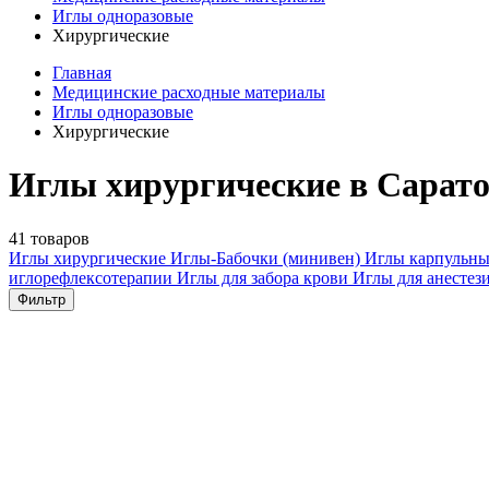
Иглы одноразовые
Хирургические
Главная
Медицинские расходные материалы
Иглы одноразовые
Хирургические
Иглы хирургические в Сарато
41 товаров
Иглы хирургические
Иглы-Бабочки (минивен)
Иглы карпульн
иглорефлексотерапии
Иглы для забора крови
Иглы для анестез
Фильтр