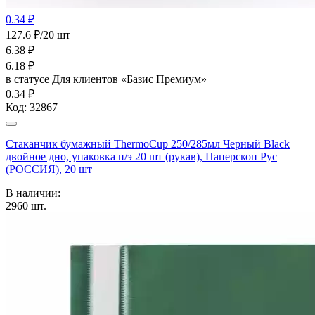
0.34 ₽
127.6 ₽/20 шт
6.38
₽
6.18
₽
в статусе
Для клиентов «Базис Премиум»
0.34 ₽
Код:
32867
Стаканчик бумажный ThermoCup 250/285мл Черный Black
двойное дно, упаковка п/э 20 шт (рукав), Паперскоп Рус
(РОССИЯ), 20 шт
В наличии:
2960
шт.