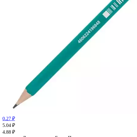
0.27 ₽
5.04
₽
4.88
₽