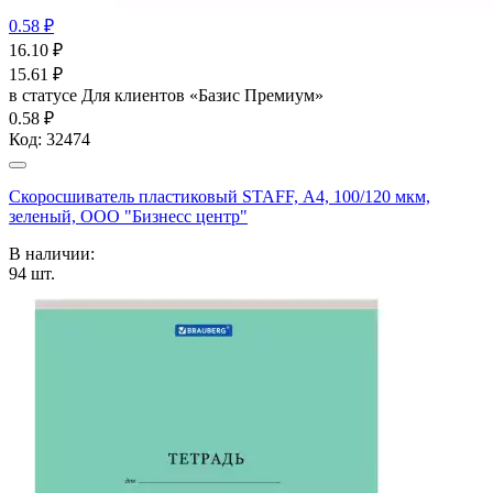
0.58 ₽
16.10
₽
15.61
₽
в статусе
Для клиентов «Базис Премиум»
0.58 ₽
Код:
32474
Скоросшиватель пластиковый STAFF, А4, 100/120 мкм,
зеленый, ООО "Бизнесс центр"
В наличии:
94
шт.