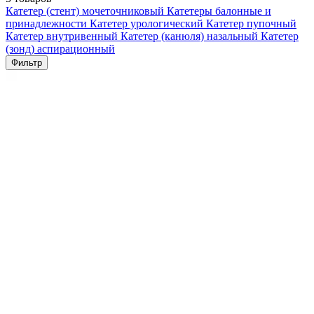
Катетер (стент) мочеточниковый
Катетеры балонные и
принадлежности
Катетер урологический
Катетер пупочный
Катетер внутривенный
Катетер (канюля) назальный
Катетер
(зонд) аспирационный
Фильтр