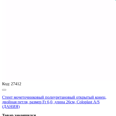
Код:
27412
Стент мочеточниковый полиуретановый открытый конец,
двойная петля, размер Fr 6,0, длина 26см, Coloplast А/S
(ДАНИЯ)
Товар закончился