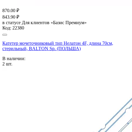
870.00
₽
843.90
₽
в статусе
Для клиентов «Базис Премиум»
Код:
22380
Катетер мочеточниковый тип Нелатон 4F, длина 70см,
стерильный, BALTON Sp. (ПОЛЬША)
В наличии:
2
шт.