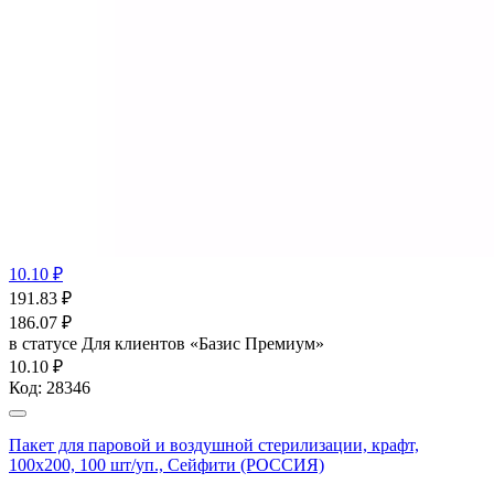
10.10 ₽
191.83
₽
186.07
₽
в статусе
Для клиентов «Базис Премиум»
10.10 ₽
Код:
28346
Пакет для паровой и воздушной стерилизации, крафт,
100x200, 100 шт/уп., Сейфити (РОССИЯ)