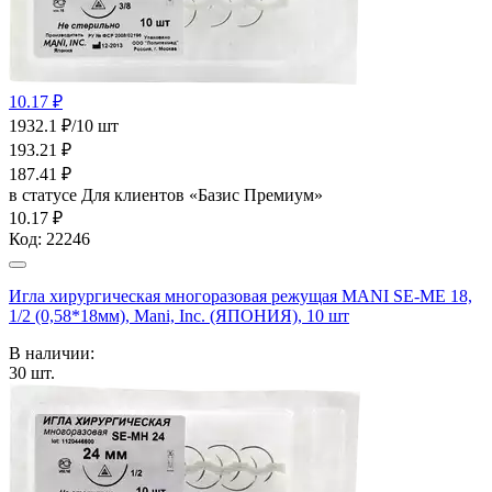
10.17 ₽
1932.1 ₽/10 шт
193.21
₽
187.41
₽
в статусе
Для клиентов «Базис Премиум»
10.17 ₽
Код:
22246
Игла хирургическая многоразовая режущая MANI SE-МЕ 18,
1/2 (0,58*18мм), Mani, Inc. (ЯПОНИЯ), 10 шт
В наличии:
30
шт.