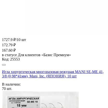
1727.9 ₽/10 шт
172.79
₽
167.60
₽
в статусе
Для клиентов «Базис Премиум»
Код:
25553
Игла хирургическая многоразовая режущая MANI SE-MЕ 41,
3/8 (0,98*41мм), Mani, Inc. (ЯПОНИЯ), 10 шт
В наличии:
70
шт.