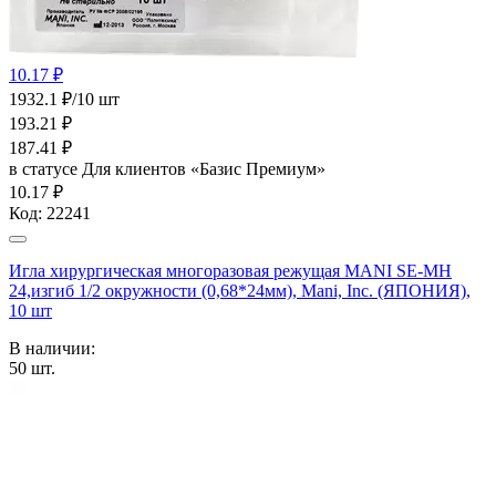
10.17 ₽
1932.1 ₽/10 шт
193.21
₽
187.41
₽
в статусе
Для клиентов «Базис Премиум»
10.17 ₽
Код:
22241
Игла хирургическая многоразовая режущая MANI SE-МН
24,изгиб 1/2 окружности (0,68*24мм), Mani, Inc. (ЯПОНИЯ),
10 шт
В наличии:
50
шт.