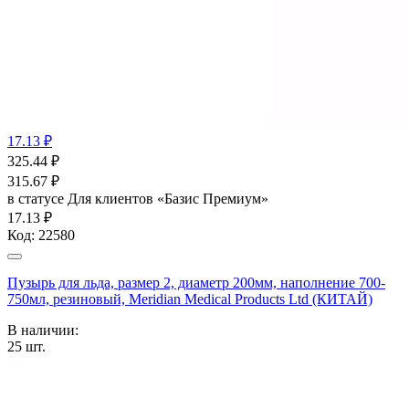
17.13 ₽
325.44
₽
315.67
₽
в статусе
Для клиентов «Базис Премиум»
17.13 ₽
Код:
22580
Пузырь для льда, размер 2, диаметр 200мм, наполнение 700-
750мл, резиновый, Meridian Medical Products Ltd (КИТАЙ)
В наличии:
25
шт.