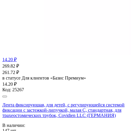
14.20 ₽
269.82
₽
261.72
₽
в статусе
Для клиентов «Базис Премиум»
14.20 ₽
Код:
25267
Лента фиксирующая, для детей, с регулирующейся системой
фиксации с застежкой-липучкой, малая С, стандартная, для
трахеостомических трубок, Covidien LLC (ГЕРМАНИЯ)
В наличии:
147
шт.