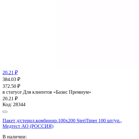
20.21 ₽
384.03
₽
372.50
₽
в статусе
Для клиентов «Базис Премиум»
20.21 ₽
Код:
28344
Пакет д/стерил.комбинир.100x200 SteriTimer 100 шт/уп.,
Медтест АО (РОССИЯ)
В наличии: