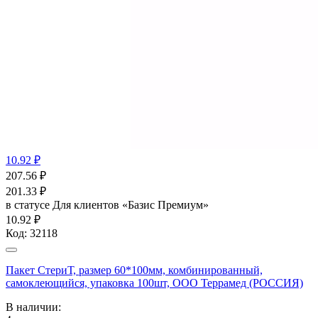
10.92 ₽
207.56
₽
201.33
₽
в статусе
Для клиентов «Базис Премиум»
10.92 ₽
Код:
32118
Пакет СтериТ, размер 60*100мм, комбинированный,
самоклеющийся, упаковка 100шт, ООО Террамед (РОССИЯ)
В наличии: