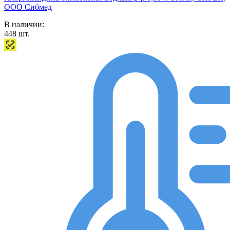
ООО Сибмед
В наличии:
448
шт.