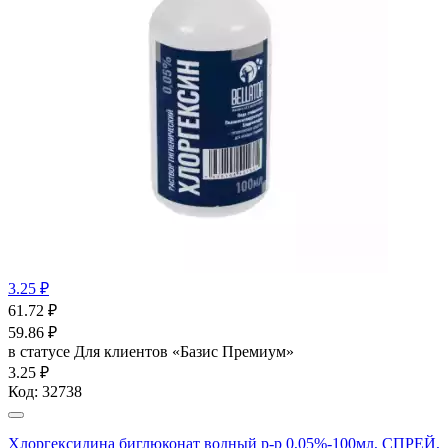
3.25 ₽
61.72
₽
59.86
₽
в статусе
Для клиентов «Базис Премиум»
3.25 ₽
Код:
32738
Хлоргексидина биглюконат водный р-р 0,05%-100мл, СПРЕЙ,