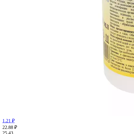
1.21 ₽
22.88
₽
25.43