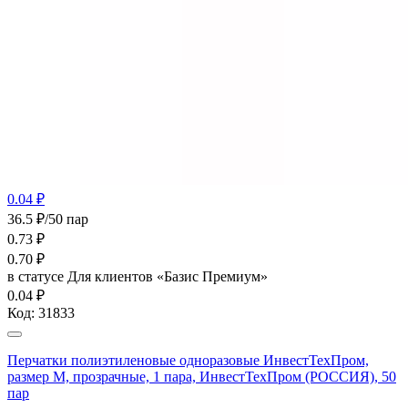
0.04 ₽
36.5 ₽/50 пар
0.73
₽
0.70
₽
в статусе
Для клиентов «Базис Премиум»
0.04 ₽
Код:
31833
Перчатки полиэтиленовые одноразовые ИнвестТехПром,
размер M, прозрачные, 1 пара, ИнвестТехПром (РОССИЯ), 50
пар