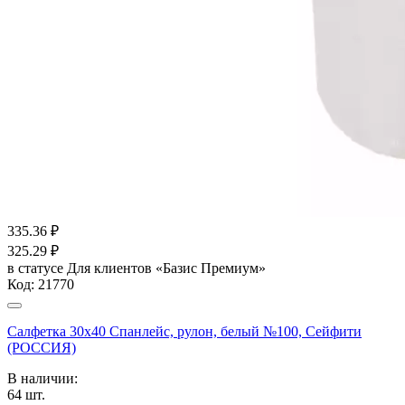
335.36
₽
325.29
₽
в статусе
Для клиентов «Базис Премиум»
Код:
21770
Салфетка 30х40 Спанлейс, рулон, белый №100, Сейфити
(РОССИЯ)
В наличии:
64
шт.