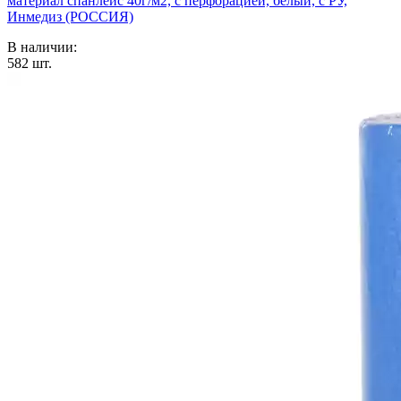
материал спанлейс 40г/м2, с перфорацией, белый, с РУ,
Инмедиз (РОССИЯ)
В наличии:
582
шт.