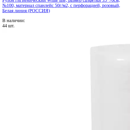
Рулон гигиенический White line, размер салфетки 35*70см,
№100, материал спанлейс 50г/м2, с перфорацией, розовый,
Белая линия (РОССИЯ)
В наличии:
44
шт.