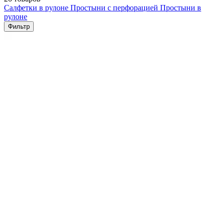
Салфетки в рулоне
Простыни с перфорацией
Простыни в
рулоне
Фильтр