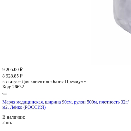
9 205.00
₽
8 928.85
₽
в статусе
Для клиентов «Базис Премиум»
Код:
26632
Марля медицинская, ширина 90см, рулон 500м, плотность 32г/
м2, Лейко (РОССИЯ)
В наличии:
2
шт.