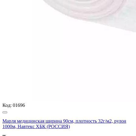
Код:
01696
Марля медицинская ширина 90см, плотность 32г/м2, рулон
1000м, Навтекс ХБК (РОССИЯ)