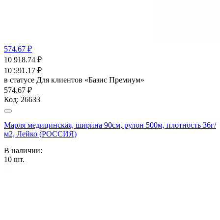
574.67 ₽
10 918.74
₽
10 591.17
₽
в статусе
Для клиентов «Базис Премиум»
574.67 ₽
Код:
26633
Марля медицинская, ширина 90см, рулон 500м, плотность 36г/
м2, Лейко (РОССИЯ)
В наличии:
10
шт.