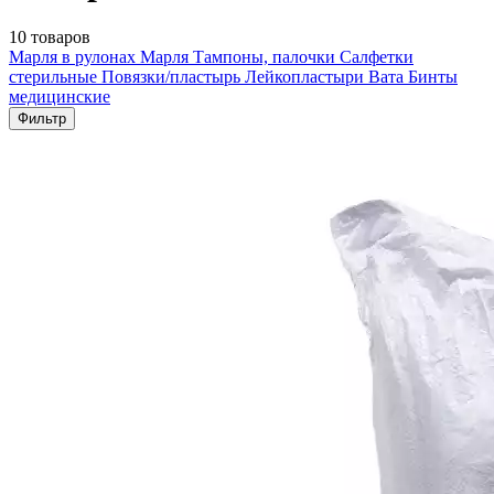
10 товаров
Марля в рулонах
Марля
Тампоны, палочки
Салфетки
стерильные
Повязки/пластырь
Лейкопластыри
Вата
Бинты
медицинские
Фильтр