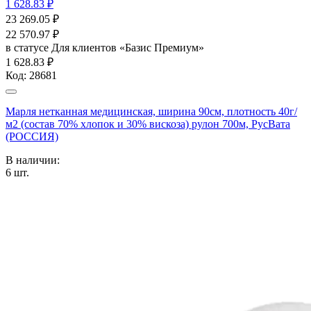
1 628.83 ₽
23 269.05
₽
22 570.97
₽
в статусе
Для клиентов «Базис Премиум»
1 628.83 ₽
Код:
28681
Марля нетканная медицинская, ширина 90см, плотность 40г/
м2 (состав 70% хлопок и 30% вискоза) рулон 700м, РусВата
(РОССИЯ)
В наличии:
6
шт.