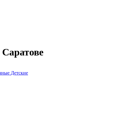
 Саратове
очные
Детские