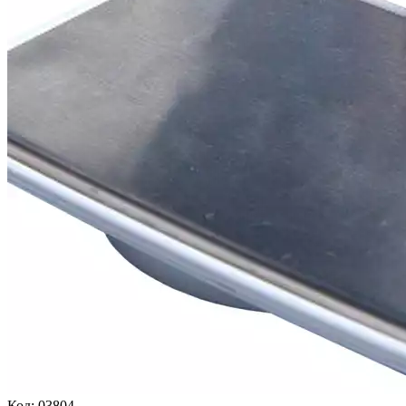
Код:
03804