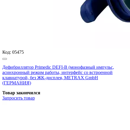
Код:
05475
Дефибриллятор Primedic DEFI-B (монофазный импульс,
асинхронный режим работы, интерфейс со встроенной
клавиатурой, без ЖК-дисплея, METRAX GmbH
(ГЕРМАНИЯ)
Товар закончился
Запросить
товар