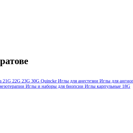
ратове
ра
21G
22G
23G
30G
Quincke
Иглы для анестезии
Иглы для анги
мезотерапии
Иглы и наборы для биопсии
Иглы карпульные
18G