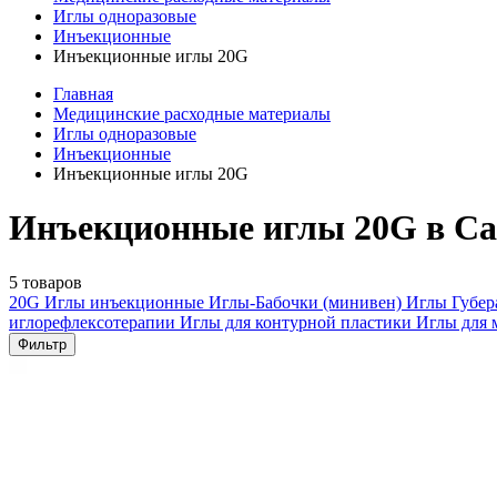
Иглы одноразовые
Инъекционные
Инъекционные иглы 20G
Главная
Медицинские расходные материалы
Иглы одноразовые
Инъекционные
Инъекционные иглы 20G
Инъекционные иглы 20G в Са
5 товаров
20G
Иглы инъекционные
Иглы-Бабочки (минивен)
Иглы Губе
иглорефлексотерапии
Иглы для контурной пластики
Иглы для 
Фильтр