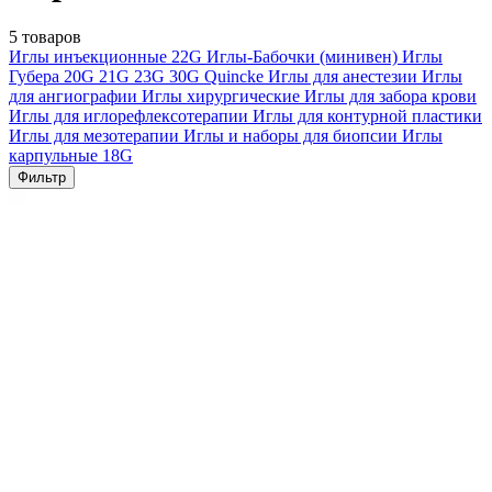
5 товаров
Иглы инъекционные
22G
Иглы-Бабочки (минивен)
Иглы
Губера
20G
21G
23G
30G
Quincke
Иглы для анестезии
Иглы
для ангиографии
Иглы хирургические
Иглы для забора крови
Иглы для иглорефлексотерапии
Иглы для контурной пластики
Иглы для мезотерапии
Иглы и наборы для биопсии
Иглы
карпульные
18G
Фильтр