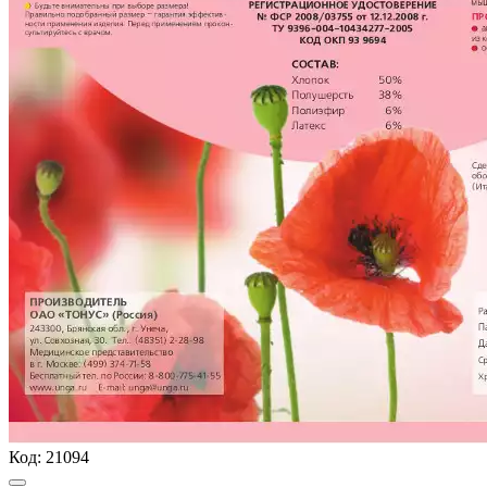
Код:
21094