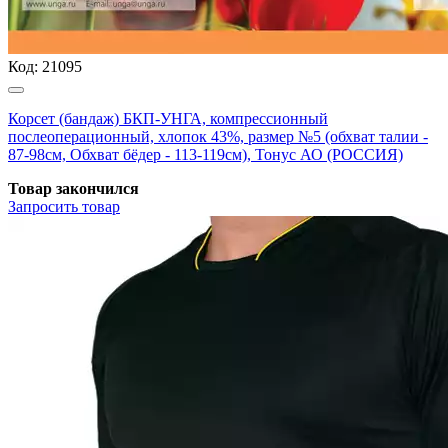
Код:
21095
Корсет (бандаж) БКП-УНГА, компрессионный
послеоперационный, хлопок 43%, размер №5 (обхват талии -
87-98см, Обхват бёдер - 113-119см), Тонус АО (РОССИЯ)
Товар закончился
Запросить
товар