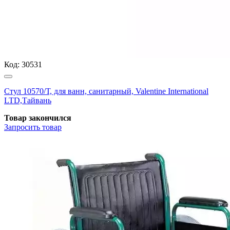
Код:
30531
Стул 10570/Т, для ванн, санитарный, Valentine International
LTD,Тайвань
Товар закончился
Запросить
товар