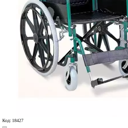
Код:
18427