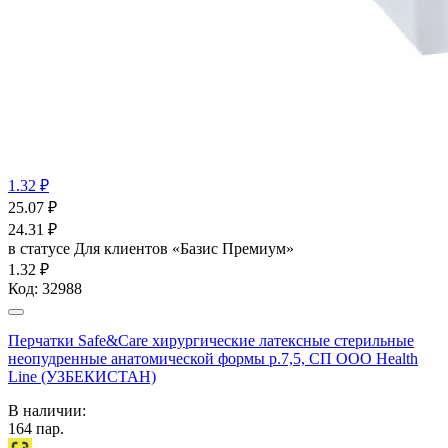
1.32 ₽
25.07
₽
24.31
₽
в статусе
Для клиентов «Базис Премиум»
1.32 ₽
Код:
32988
Перчатки Safe&Care хирургические латексные стерильные
неопудренные анатомической формы р.7,5, СП ООО Health
Line (УЗБЕКИСТАН)
В наличии:
164
пар.