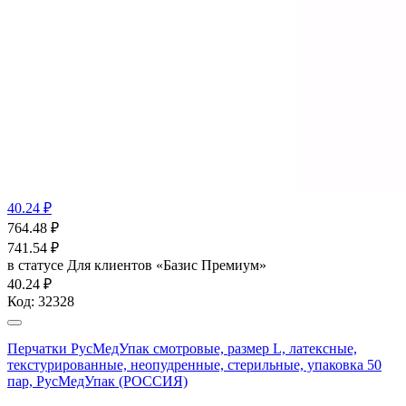
40.24 ₽
764.48
₽
741.54
₽
в статусе
Для клиентов «Базис Премиум»
40.24 ₽
Код:
32328
Перчатки РусМедУпак смотровые, размер L, латексные,
текстурированные, неопудренные, стерильные, упаковка 50
пар, РусМедУпак (РОССИЯ)