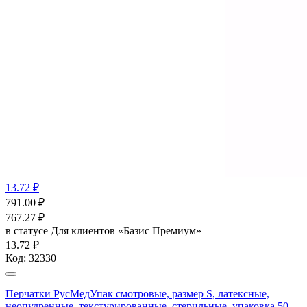
13.72 ₽
791.00
₽
767.27
₽
в статусе
Для клиентов «Базис Премиум»
13.72 ₽
Код:
32330
Перчатки РусМедУпак смотровые, размер S, латексные,
неопудренные, текстурированные, стерильные, упаковка 50