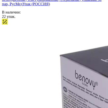
пар, РусМедУпак (РОССИЯ)
В наличии:
22
упак.