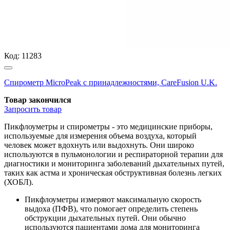
Код:
11283
Спирометр MicroPeak с принадлежностями, CareFusion U.K.
Товар закончился
Запросить
товар
Пикфлоуметры и спирометры - это медицинские приборы,
используемые для измерения объема воздуха, который
человек может вдохнуть или выдохнуть. Они широко
используются в пульмонологии и респираторной терапии для
диагностики и мониторинга заболеваний дыхательных путей,
таких как астма и хроническая обструктивная болезнь легких
(ХОБЛ).
Пикфлоуметры измеряют максимальную скорость
выдоха (ПФВ), что помогает определить степень
обструкции дыхательных путей. Они обычно
используются пациентами дома для мониторинга