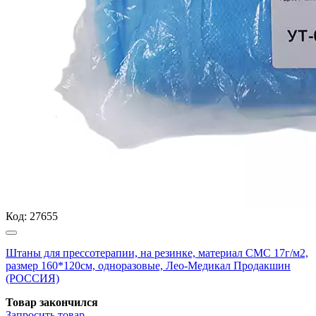
Код:
27655
Штаны для прессотерапии, на резинке, материал СМС 17г/м2,
размер 160*120см, одноразовые, Лео-Медикал Продакшин
(РОССИЯ)
Товар закончился
Запросить
товар