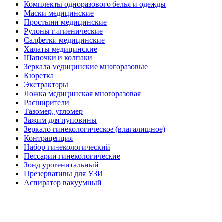
Комплекты одноразового белья и одежды
Маски медицинские
Простыни медицинские
Рулоны гигиенические
Салфетки медицинские
Халаты медицинские
Шапочки и колпаки
Зеркала медицинские многоразовые
Кюретка
Экстракторы
Ложка медицинская многоразовая
Расширители
Тазомер, угломер
Зажим для пуповины
Зеркало гинекологическое (влагалищное)
Контрацепция
Набор гинекологический
Пессарии гинекологические
Зонд урогенитальный
Презервативы для УЗИ
Аспиратор вакуумный