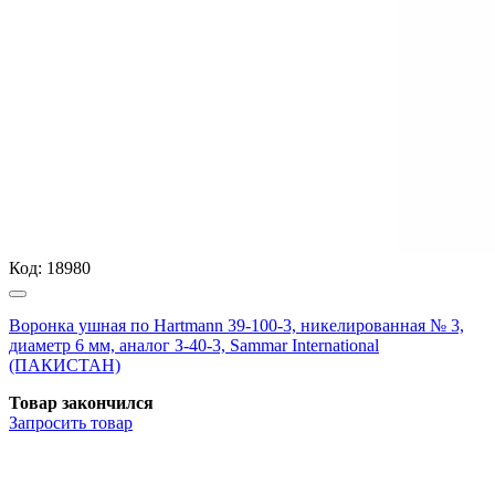
Код:
18980
Воронка ушная по Hartmann 39-100-3, никелированная № 3,
диаметр 6 мм, аналог З-40-3, Sammar International
(ПАКИСТАН)
Товар закончился
Запросить
товар