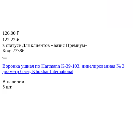
126.00
₽
122.22
₽
в статусе
Для клиентов «Базис Премиум»
Код:
27386
Воронка ушная по Hartmann К-39-103, никелированная № 3,
диаметр 6 мм, Khokhar International
В наличии:
5
шт.