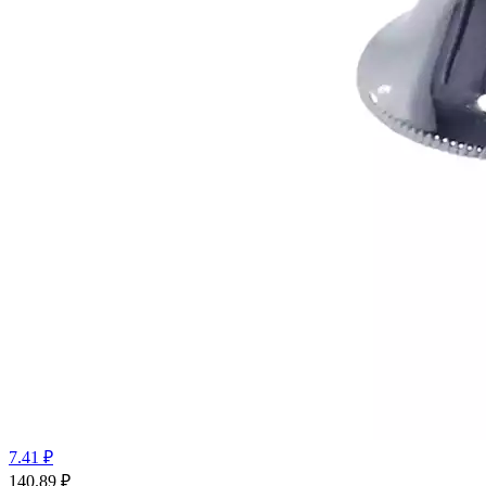
7.41 ₽
140.89
₽