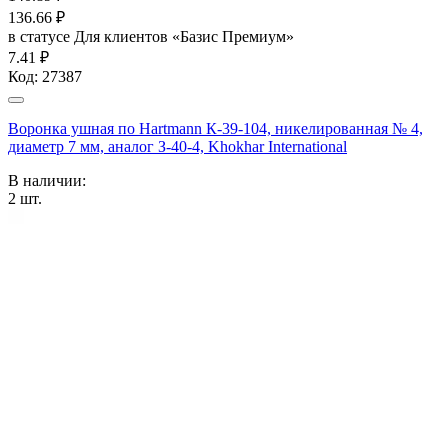
136.66
₽
в статусе
Для клиентов «Базис Премиум»
7.41 ₽
Код:
27387
Воронка ушная по Hartmann К-39-104, никелированная № 4,
диаметр 7 мм, аналог З-40-4, Khokhar International
В наличии:
2
шт.