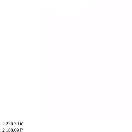
2 256.39
₽
2 188.69
₽