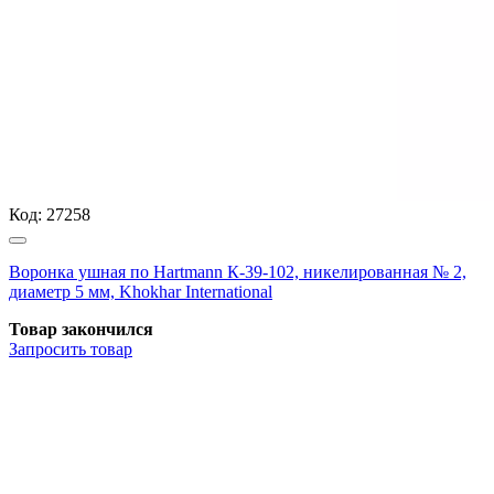
Код:
27258
Воронка ушная по Hartmann К-39-102, никелированная № 2,
диаметр 5 мм, Khokhar International
Товар закончился
Запросить
товар