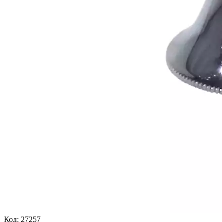
Код:
27257