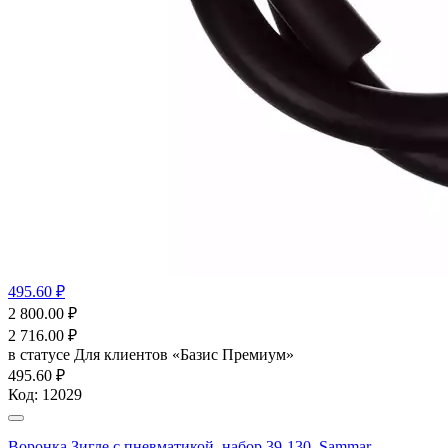
495.60 ₽
2 800.00
₽
2 716.00
₽
в статусе
Для клиентов «Базис Премиум»
495.60 ₽
Код:
12029
Воронка Зигле с пневматикой, набор 39-130, Sammar