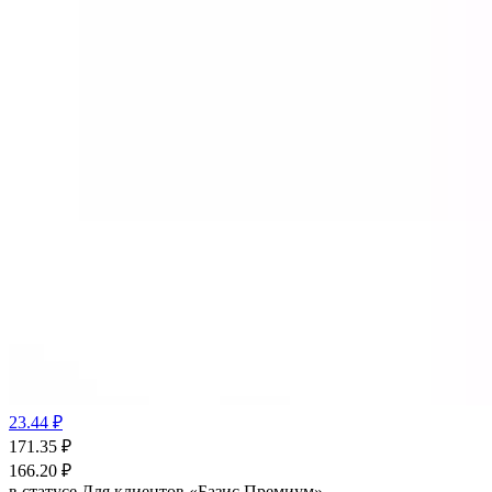
23.44 ₽
171.35
₽
166.20
₽
в статусе
Для клиентов «Базис Премиум»