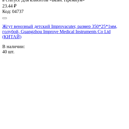
23.44 ₽
Код:
04737
Жгут венозный детский Improvacuter, размер 350*25*1мм,
голубой, Guangzhou Improve Medical Instruments Co Ltd
(КИТАЙ)
В наличии:
40
шт.