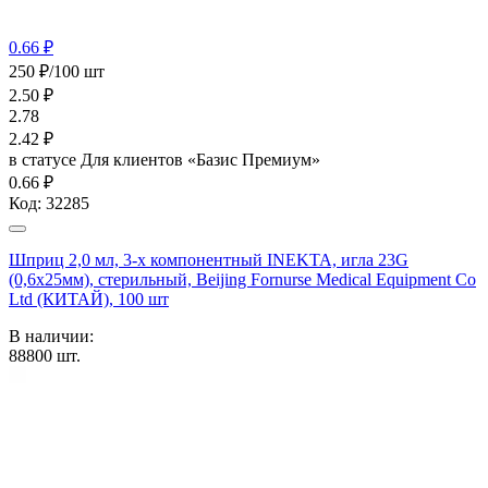
0.66 ₽
250 ₽/100 шт
2.50
₽
2.78
2.42
₽
в статусе
Для клиентов «Базис Премиум»
0.66 ₽
Код:
32285
Шприц 2,0 мл, 3-х компонентный INEKTA, игла 23G
(0,6х25мм), стерильный, Beijing Fornurse Medical Equipment Co
Ltd (КИТАЙ), 100 шт
В наличии:
88800
шт.