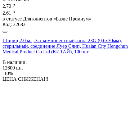
2.70
₽
2.61
₽
в статусе
Для клиентов «Базис Премиум»
Код:
32683
Шприц 2,0 мл, 3-х компонентный, игла 23G (0,6х30мм),
стерильный, соединение Луер Слип, Huaian City Hengchun
Medical Product Co Ltd (КИТАЙ), 100 шт
В наличии:
12600
шт.
-10%
ЦЕНА СНИЖЕНА!!!