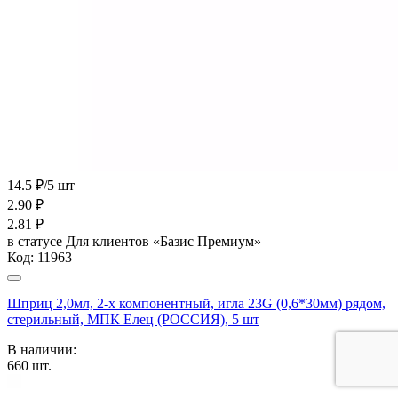
14.5 ₽/5 шт
2.90
₽
2.81
₽
в статусе
Для клиентов «Базис Премиум»
Код:
11963
Шприц 2,0мл, 2-х компонентный, игла 23G (0,6*30мм) рядом,
стерильный, МПК Елец (РОССИЯ), 5 шт
В наличии:
660
шт.