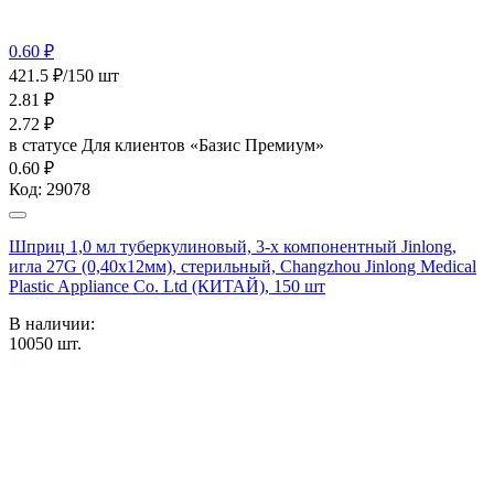
0.60 ₽
421.5 ₽/150 шт
2.81
₽
2.72
₽
в статусе
Для клиентов «Базис Премиум»
0.60 ₽
Код:
29078
Шприц 1,0 мл туберкулиновый, 3-х компонентный Jinlong,
игла 27G (0,40х12мм), стерильный, Changzhou Jinlong Medical
Plastic Appliance Co. Ltd (КИТАЙ), 150 шт
В наличии:
10050
шт.