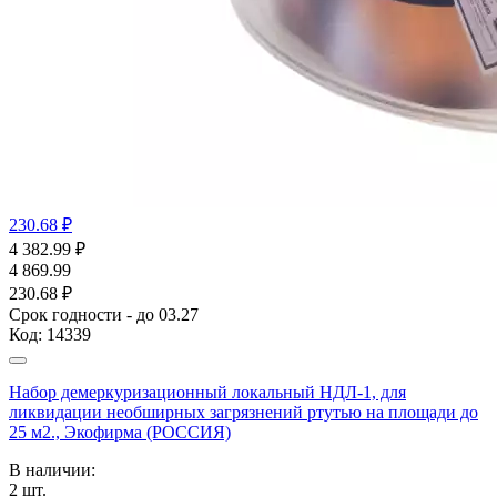
230.68 ₽
4 382.99
₽
4 869.99
230.68 ₽
Срок годности - до 03.27
Код:
14339
Набор демеркуризационный локальный НДЛ-1, для
ликвидации необширных загрязнений ртутью на площади до
25 м2., Экофирма (РОССИЯ)
В наличии:
2
шт.