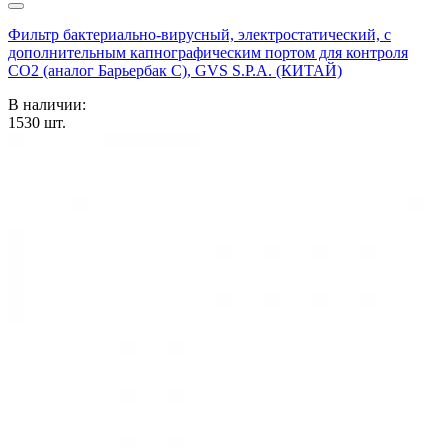
Фильтр бактериально-вирусный, электростатический, с
дополнительным капнографическим портом для контроля
CO2 (аналог Барьербак С), GVS S.P.A. (КИТАЙ)
В наличии:
1530
шт.