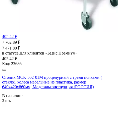
405.42 ₽
7 702.89
₽
7 471.80
₽
в статусе
Для клиентов «Базис Премиум»
405.42 ₽
Код:
23686
Столик МСК-502-01М процедурный с тремя полками (
стекло), колеса мебельные из пластика, размер
640х420х860мм, Медстальконструкция (РОССИЯ)
В наличии:
3
шт.