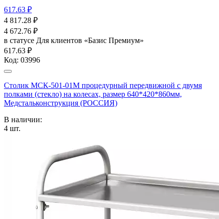
617.63 ₽
4 817.28
₽
4 672.76
₽
в статусе
Для клиентов «Базис Премиум»
617.63 ₽
Код:
03996
Столик МСК-501-01М процедурный передвижной с двумя
полками (стекло) на колесах, размер 640*420*860мм,
Медстальконструкция (РОССИЯ)
В наличии:
4
шт.