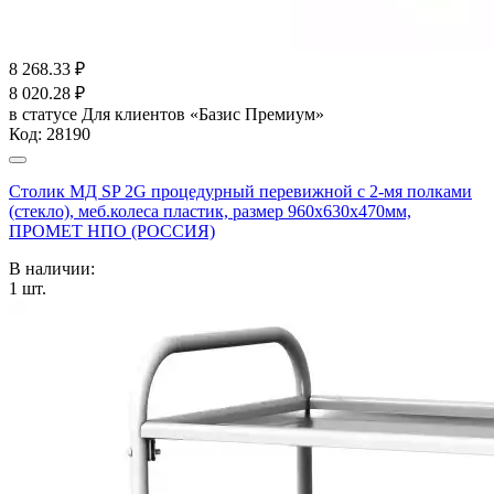
8 268.33
₽
8 020.28
₽
в статусе
Для клиентов «Базис Премиум»
Код:
28190
Столик МД SP 2G процедурный перевижной с 2-мя полками
(стекло), меб.колеса пластик, размер 960x630x470мм,
ПРОМЕТ НПО (РОССИЯ)
В наличии:
1
шт.