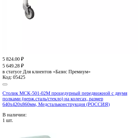
5 824.00
₽
5 649.28
₽
в статусе
Для клиентов «Базис Премиум»
Код:
05425
Столик МСК-501-02М процедурный передвижной с двумя
полками (нерж.сталь/стекло) на колесах, размер
640х420х860мм, Медстальконструкция (РОССИЯ)
В наличии:
1
шт.