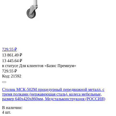
729.55 ₽
13 861.49
₽
13 445.64
₽
в статусе
Для клиентов «Базис Премиум»
729.55 ₽
Код:
21592
Столик МСК-502М процедурный передвижной металл. с
тремя полками (нержавеющая сталь). колеса мебельные,
размер 640х420х860мм, Медстальконструкция (РОССИЯ)
В наличии:
4
шт.