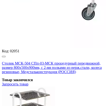
Код:
02051
Столик МСК-504 СПп-03-МСК процедурный передвижной,
размер 800х500х900мм, с 2-мя полками из нерж.стали, колеса
резиновые, Медстальконструкция (РОССИЯ)
Товар закончился
Запросить
товар