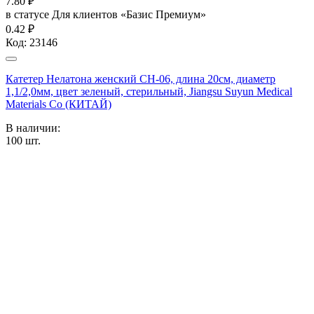
7.80
₽
в статусе
Для клиентов «Базис Премиум»
0.42 ₽
Код:
23146
Катетер Нелатона женский CH-06, длина 20см, диаметр
1,1/2,0мм, цвет зеленый, стерильный, Jiangsu Suyun Medical
Materials Co (КИТАЙ)
В наличии:
100
шт.