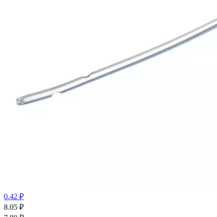
0.42 ₽
8.05
₽