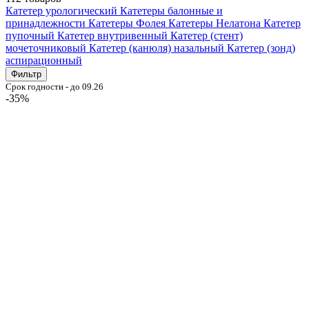
Катетер урологический
Катетеры балонные и
принадлежности
Катетеры Фолея
Катетеры Нелатона
Катетер
пупочный
Катетер внутривенный
Катетер (стент)
мочеточниковый
Катетер (канюля) назальный
Катетер (зонд)
аспирационный
Фильтр
Срок годности - до 09.26
-35%