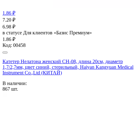
1.86 ₽
7.20
₽
6.98
₽
в статусе
Для клиентов «Базис Премиум»
1.86 ₽
Код:
00458
Катетер Нелатона женский CH-08, длина 20см, диаметр
1,7/2,7мм, цвет синий, стерильный, Haiyan Kangyuan Medical
Instrument Co.,Ltd (КИТАЙ)
В наличии:
867
шт.