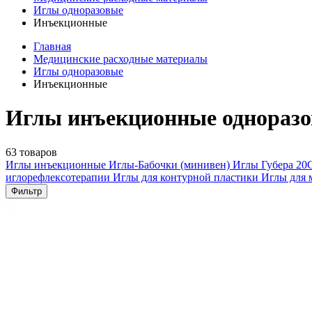
Иглы одноразовые
Инъекционные
Главная
Медицинские расходные материалы
Иглы одноразовые
Инъекционные
Иглы инъекционные одноразо
63 товаров
Иглы инъекционные
Иглы-Бабочки (минивен)
Иглы Губера
20
иглорефлексотерапии
Иглы для контурной пластики
Иглы для 
Фильтр