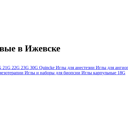
вые в Ижевске
G
21G
22G
23G
30G
Quincke
Иглы для анестезии
Иглы для анги
мезотерапии
Иглы и наборы для биопсии
Иглы карпульные
18G