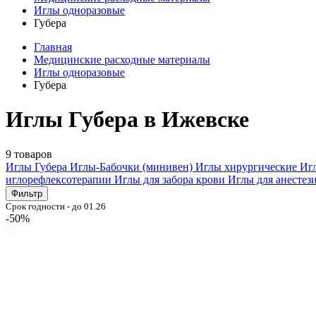
Иглы одноразовые
Губера
Главная
Медицинские расходные материалы
Иглы одноразовые
Губера
Иглы Губера в Ижевске
9 товаров
Иглы Губера
Иглы-Бабочки (минивен)
Иглы хирургические
Иг
иглорефлексотерапии
Иглы для забора крови
Иглы для анестез
Фильтр
Срок годности - до 01.26
-50%