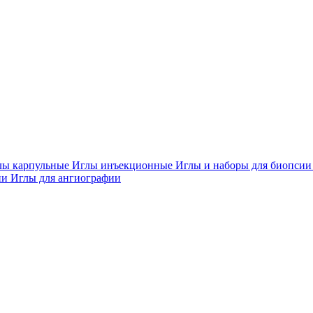
лы карпульные
Иглы инъекционные
Иглы и наборы для биопси
ии
Иглы для ангиографии