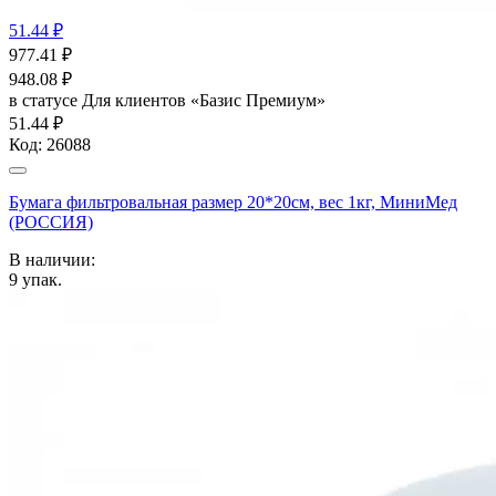
51.44 ₽
977.41
₽
948.08
₽
в статусе
Для клиентов «Базис Премиум»
51.44 ₽
Код:
26088
Бумага фильтровальная размер 20*20см, вес 1кг, МиниМед
(РОССИЯ)
В наличии:
9
упак.