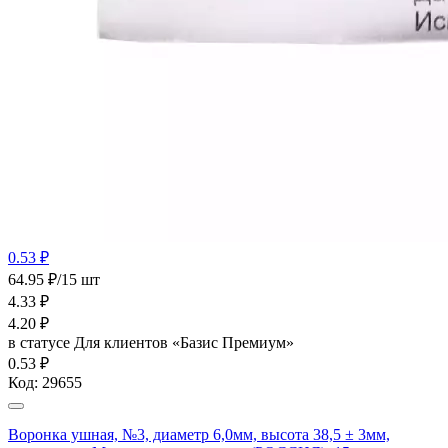
0.53 ₽
64.95 ₽/15 шт
4.33
₽
4.20
₽
в статусе
Для клиентов «Базис Премиум»
0.53 ₽
Код:
29655
Воронка ушная, №3, диаметр 6,0мм, высота 38,5 ± 3мм,