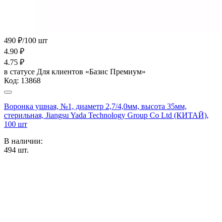
490 ₽/100 шт
4.90
₽
4.75
₽
в статусе
Для клиентов «Базис Премиум»
Код:
13868
Воронка ушная, №1, диаметр 2,7/4,0мм, высота 35мм,
стерильная, Jiangsu Yada Technology Group Co Ltd (КИТАЙ),
100 шт
В наличии:
494
шт.