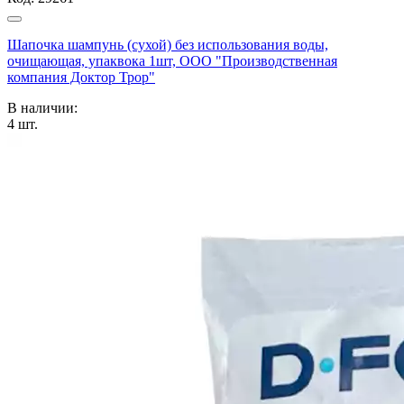
Шапочка шампунь (сухой) без использования воды,
очищающая, упаквока 1шт, ООО "Производственная
компания Доктор Трор"
В наличии:
4
шт.