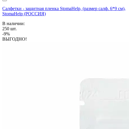
Салфетки - защитная пленка StomaHelp, (размер салф. 6*9 см),
StomaHelp (РОССИЯ)
В наличии:
250
шт.
-9%
ВЫГОДНО!