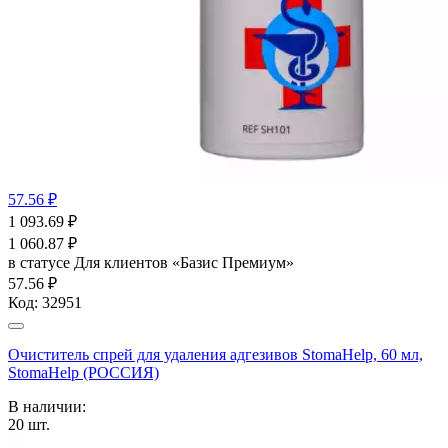
57.56 ₽
1 093.69
₽
1 060.87
₽
в статусе
Для клиентов «Базис Премиум»
57.56 ₽
Код:
32951
Очиститель спрей для удаления адгезивов StomaHelp, 60 мл,
StomaHelp (РОССИЯ)
В наличии:
20
шт.