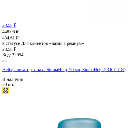
23.58 ₽
448.06
₽
434.61
₽
в статусе
Для клиентов «Базис Премиум»
23.58 ₽
Код:
32954
Нейтрализатор запаха StomaHelp, 50 мл, StomaHelp (РОССИЯ)
В наличии:
20
шт.